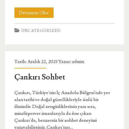
Eskişehir
Devamını Oku
Görüntülü
UNCATEGORIZED
Canlı
Sohbet
Tarih: Aralık 22, 2023 Yazar:
admin
Çankırı Sohbet
Çankırı, Türkiye'nin İç Anadolu Bölgesi'nde yer
alan tarihi ve doğal güzellikleriyle ünlü bir
ilimizdir. Doğal zenginliklerinin yanı sıra,
misafirperver insanlarıyla da öne çıkan
Çankırı'da, benzersiz bir sohbet deneyimi
yaşayabilirsiniz. Çankırı'nın…