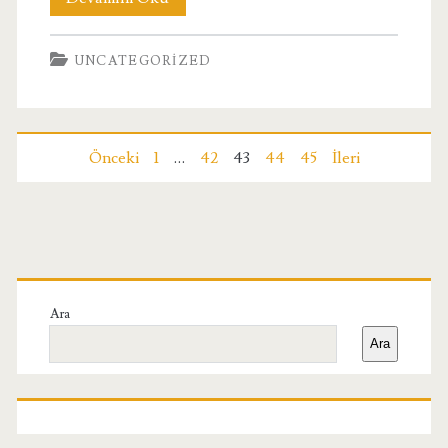
Bass
UNCATEGORIZED
Bonanza
Slotuyla
Denizaltı
Yazı
Önceki
1
…
42
43
44
45
İleri
Macerasına
sayfalaması
Hazır
Olun
Birincil
Yan
Ara
Ara
Menü