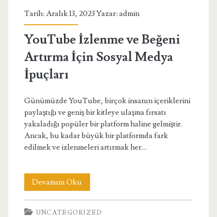
Mobil
Tarih: Aralık 13, 2023 Yazar:
admin
Ödeme
Bozdur
YouTube İzlenme ve Beğeni
Artırma İçin Sosyal Medya
İpuçları
Günümüzde YouTube, birçok insanın içeriklerini
paylaştığı ve geniş bir kitleye ulaşma fırsatı
yakaladığı popüler bir platform haline gelmiştir.
Ancak, bu kadar büyük bir platformda fark
edilmek ve izlenmeleri artırmak her…
YouTube
Devamını Oku
İzlenme
UNCATEGORIZED
ve