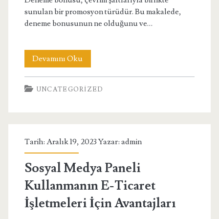
Deneme bonusu, çevrim şartlarıyla birlikte
sunulan bir promosyon türüdür. Bu makalede,
deneme bonusunun ne olduğunu ve…
Deneme
Devamını Oku
Bonusu
UNCATEGORIZED
ve
Çevrim
Şartları
Tarih: Aralık 19, 2023 Yazar:
admin
Detaylı
Bilgi
Sosyal Medya Paneli
Kullanmanın E-Ticaret
İşletmeleri İçin Avantajları