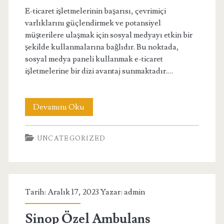
E-ticaret işletmelerinin başarısı, çevrimiçi
varlıklarını güçlendirmek ve potansiyel
müşterilere ulaşmak için sosyal medyayı etkin bir
şekilde kullanmalarına bağlıdır. Bu noktada,
sosyal medya paneli kullanmak e-ticaret
işletmelerine bir dizi avantaj sunmaktadır.…
Sosyal
Devamını Oku
Medya
UNCATEGORIZED
Paneli
Kullanmanın
E-
Tarih: Aralık 17, 2023 Yazar:
admin
Ticaret
İşletmeleri
Sinop Özel Ambulans