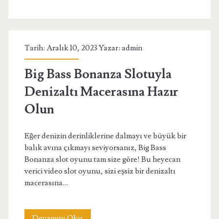
Beğeni
Artırma
Tarih: Aralık 10, 2023 Yazar:
admin
İçin
Sosyal
Big Bass Bonanza Slotuyla
Medya
Denizaltı Macerasına Hazır
İpuçları
Olun
Eğer denizin derinliklerine dalmayı ve büyük bir
balık avına çıkmayı seviyorsanız, Big Bass
Bonanza slot oyunu tam size göre! Bu heyecan
verici video slot oyunu, sizi eşsiz bir denizaltı
macerasına…
Big
Devamını Oku