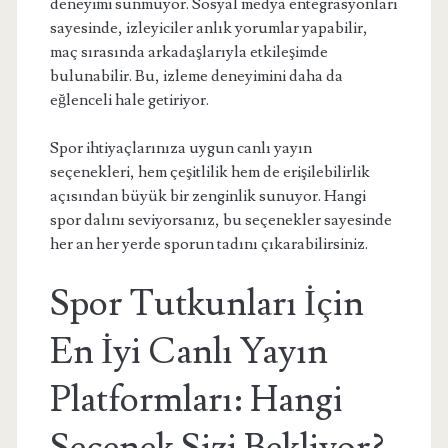
deneyimi sunmuyor. Sosyal medya entegrasyonları
sayesinde, izleyiciler anlık yorumlar yapabilir,
maç sırasında arkadaşlarıyla etkileşimde
bulunabilir. Bu, izleme deneyimini daha da
eğlenceli hale getiriyor.
Spor ihtiyaçlarınıza uygun canlı yayın
seçenekleri, hem çeşitlilik hem de erişilebilirlik
açısından büyük bir zenginlik sunuyor. Hangi
spor dalını seviyorsanız, bu seçenekler sayesinde
her an her yerde sporun tadını çıkarabilirsiniz.
Spor Tutkunları İçin
En İyi Canlı Yayın
Platformları: Hangi