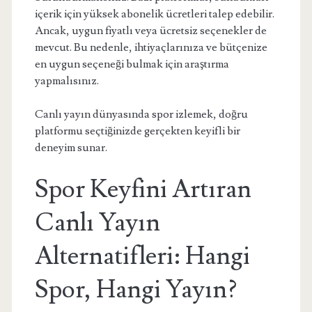
içerik için yüksek abonelik ücretleri talep edebilir.
Ancak, uygun fiyatlı veya ücretsiz seçenekler de
mevcut. Bu nedenle, ihtiyaçlarınıza ve bütçenize
en uygun seçeneği bulmak için araştırma
yapmalısınız.
Canlı yayın dünyasında spor izlemek, doğru
platformu seçtiğinizde gerçekten keyifli bir
deneyim sunar.
Spor Keyfini Artıran
Canlı Yayın
Alternatifleri: Hangi
Spor, Hangi Yayın?