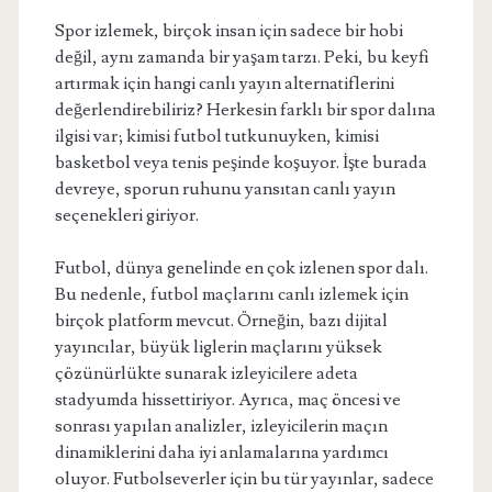
Spor izlemek, birçok insan için sadece bir hobi
değil, aynı zamanda bir yaşam tarzı. Peki, bu keyfi
artırmak için hangi canlı yayın alternatiflerini
değerlendirebiliriz? Herkesin farklı bir spor dalına
ilgisi var; kimisi futbol tutkunuyken, kimisi
basketbol veya tenis peşinde koşuyor. İşte burada
devreye, sporun ruhunu yansıtan canlı yayın
seçenekleri giriyor.
Futbol, dünya genelinde en çok izlenen spor dalı.
Bu nedenle, futbol maçlarını canlı izlemek için
birçok platform mevcut. Örneğin, bazı dijital
yayıncılar, büyük liglerin maçlarını yüksek
çözünürlükte sunarak izleyicilere adeta
stadyumda hissettiriyor. Ayrıca, maç öncesi ve
sonrası yapılan analizler, izleyicilerin maçın
dinamiklerini daha iyi anlamalarına yardımcı
oluyor. Futbolseverler için bu tür yayınlar, sadece