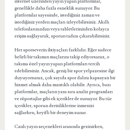
internet üzerinden yayın yapan platformlar,
genellikle daha fazla esneklik sunuyor. Bu
platformlar sayesinde, istediğiniz zaman ve
istediğiniz yerden maçları izleyebilirsiniz. Akıllı
telefonlarınızdan veya tabletlerinizden kolayca
erişim sağlayarak, sporun tadını çıkarabilirsiniz.
Her sporseverin ihtiyaçları farklıdır. Eğer sadece
belirli bir takımın maçlarını takip ediyorsanız, o
takıma özel yayın yapan platformları tercih
edebilirsiniz. Ancak, geniş bir spor yelpazesine ilgi
duyuyorsanız, çok sayıda spor dalını kapsayan bir
hizmet almak daha mantıklı olabilir. Ayrıca, bazı
platformlar, maçların yanı sıra analiz programları
ve röportajlar gibi ek içerikler de sunuyor. Bu tür
içerikler, sporun derinliklerine inmenizi
sağlarken, keyifli bir deneyim sunar.
Canlı yayın seçenekleri arasında gezinirken,