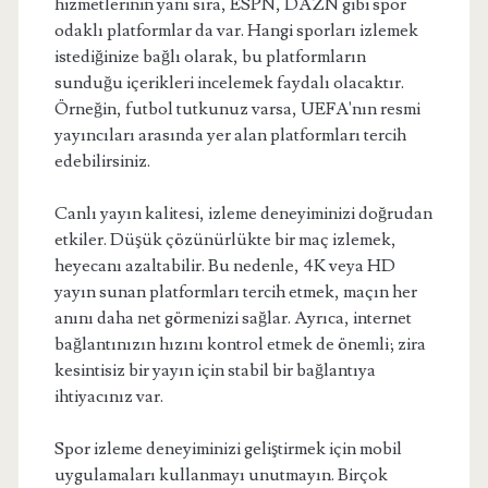
hizmetlerinin yanı sıra, ESPN, DAZN gibi spor
odaklı platformlar da var. Hangi sporları izlemek
istediğinize bağlı olarak, bu platformların
sunduğu içerikleri incelemek faydalı olacaktır.
Örneğin, futbol tutkunuz varsa, UEFA'nın resmi
yayıncıları arasında yer alan platformları tercih
edebilirsiniz.
Canlı yayın kalitesi, izleme deneyiminizi doğrudan
etkiler. Düşük çözünürlükte bir maç izlemek,
heyecanı azaltabilir. Bu nedenle, 4K veya HD
yayın sunan platformları tercih etmek, maçın her
anını daha net görmenizi sağlar. Ayrıca, internet
bağlantınızın hızını kontrol etmek de önemli; zira
kesintisiz bir yayın için stabil bir bağlantıya
ihtiyacınız var.
Spor izleme deneyiminizi geliştirmek için mobil
uygulamaları kullanmayı unutmayın. Birçok