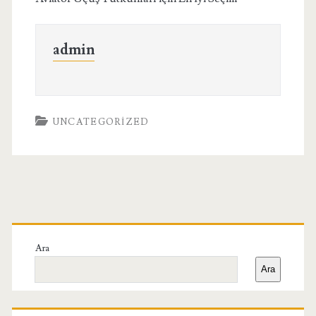
admin
UNCATEGORIZED
Birincil
Yan
Ara
Ara
Menü