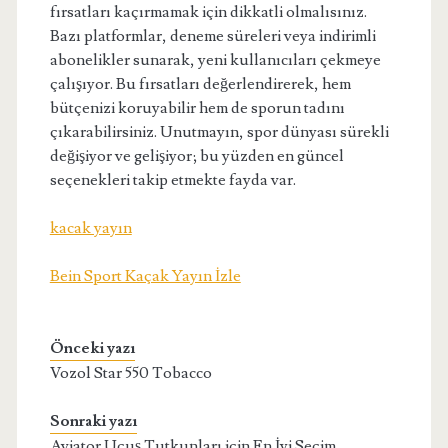
fırsatları kaçırmamak için dikkatli olmalısınız.
Bazı platformlar, deneme süreleri veya indirimli
abonelikler sunarak, yeni kullanıcıları çekmeye
çalışıyor. Bu fırsatları değerlendirerek, hem
bütçenizi koruyabilir hem de sporun tadını
çıkarabilirsiniz. Unutmayın, spor dünyası sürekli
değişiyor ve gelişiyor; bu yüzden en güncel
seçenekleri takip etmekte fayda var.
kacak yayın
Bein Sport Kaçak Yayın İzle
Önceki yazı
Vozol Star 550 Tobacco
Sonraki yazı
Aviator Uçuş Tutkunları için En İyi Seçim