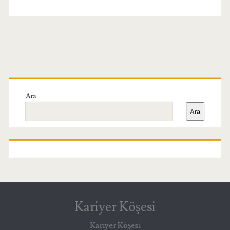
Birincil
Yan
Ara
Ara
Menü
Kariyer Köşesi
Kariyer Köşesi