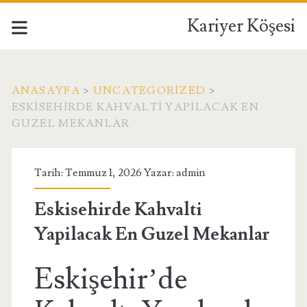
Kariyer Köşesi
ANASAYFA
>
UNCATEGORIZED
>
ESKISEHIRDE KAHVALTI YAPILACAK EN
GUZEL MEKANLAR
Tarih: Temmuz 1, 2026 Yazar:
admin
Eskisehirde Kahvalti
Yapilacak En Guzel Mekanlar
Eskişehir’de