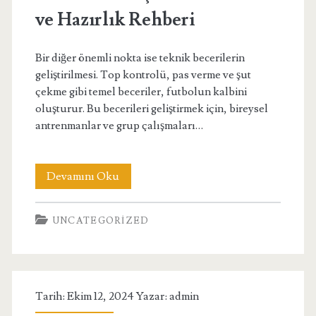
ve Hazırlık Rehberi
Bir diğer önemli nokta ise teknik becerilerin
geliştirilmesi. Top kontrolü, pas verme ve şut
çekme gibi temel beceriler, futbolun kalbini
oluşturur. Bu becerileri geliştirmek için, bireysel
antrenmanlar ve grup çalışmaları…
Futbolcular
Devamını Oku
İçin
UNCATEGORIZED
Antrenman
ve
Hazırlık
Tarih: Ekim 12, 2024 Yazar:
admin
Rehberi