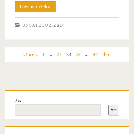
Futbol
Devamını Oku
ve
UNCATEGORIZED
Ekonomi
Sponsorluk
Anlaşmaları
Yazı
Önceki
1
…
27
28
29
…
45
İleri
sayfalaması
Birincil
Yan
Ara
Ara
Menü