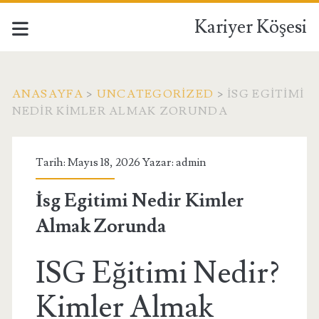
Kariyer Köşesi
ANASAYFA
>
UNCATEGORIZED
>
İSG EGITIMI
NEDIR KIMLER ALMAK ZORUNDA
Tarih: Mayıs 18, 2026 Yazar:
admin
İsg Egitimi Nedir Kimler
Almak Zorunda
ISG Eğitimi Nedir?
Kimler Almak