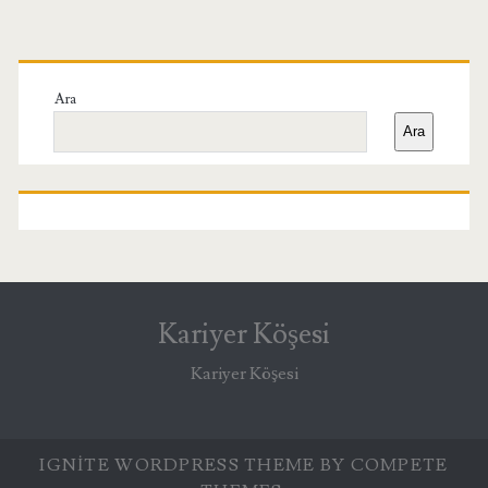
Birincil
Yan
Ara
Ara
Menü
Kariyer Köşesi
Kariyer Köşesi
IGNITE WORDPRESS THEME
BY COMPETE