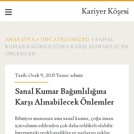
Kariyer Köşesi
ANASAYFA
>
UNCATEGORIZED
>
SANAL
KUMAR BAĞIMLILIĞINA KARŞI ALINABILECEK
ÖNLEMLER
Tarih: Ocak 9, 2025 Yazar:
admin
Sanal Kumar Bağımlılığına
Karşı Alınabilecek Önlemler
Bilmiyor musunuz ama sanal kumar, çoğu insan
için tahmin edilenden çok daha tehlikeli olabilir.
İnternetteki renkli grafikler ve parlayan ışıklar,