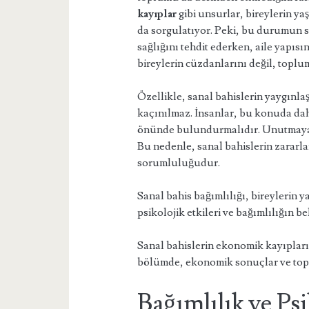
kayıplar
gibi unsurlar, bireylerin ya
da sorgulatıyor. Peki, bu durumun so
sağlığını tehdit ederken, aile yapısı
bireylerin cüzdanlarını değil, toplu
Özellikle, sanal bahislerin yaygınla
kaçınılmaz. İnsanlar, bu konuda dah
önünde bulundurmalıdır. Unutmayalım
Bu nedenle, sanal bahislerin zarar
sorumluluğudur.
Sanal bahis bağımlılığı, bireylerin 
psikolojik etkileri ve bağımlılığın bel
Sanal bahislerin ekonomik kayıpları,
bölümde, ekonomik sonuçlar ve topl
Bağımlılık ve Psi