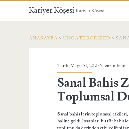
Kariyer Köşesi
Kariyer Köşesi
ANASAYFA
>
UNCATEGORIZED
>
SANA
Tarih: Mayıs 31, 2025 Yazar:
admin
Sanal Bahis Z
Toplumsal Du
Sanal bahislerin
toplumsal etkileri,
haline geldi. İnsanlar, bu tür bahisl
toplumu da derinden etkilediğini far