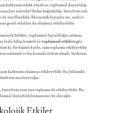
şam kalitesini tehdit ederken, toplumsal duyarlılığı
nuçları nelerdir? Bahis bağımlılığı, bireylerin ruh
nı da zayıflatabilir. Ekonomik kayıplar ise, sadece
mun genel refahını da olumsuz etkileyebilir.
şmasıyla birlikte, toplumsal duyarlılığın artması
a fazla bilinçlenmeli ve
toplumsal etkileri
göz
 ki, bir kişinin kaybı, tüm toplumu etkileyebilir.
larını anlamak ve bu konuda önlem almak, herkesin
yaşam kalitesini olumsuz etkileyebilir. Bu bölümde,
irtilerini inceleyeceğiz.
 bireylerin yanı sıra toplumu da etkileyebilir. Bu
umsal duyarlılık konusunu ele alacağız.
kolojik Etkiler