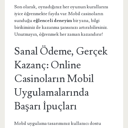
Son olarak, oynadığınız her oyunun kurallarını
iyice öğrenmekte fayda var. Mobil casinoların
sunduğu
eğlenceli deneyim
bir yana, bilgi
birikiminiz ile kazanma şansınızı artırabilirsiniz.
Unutmayın, öğrenmek her zaman kazandırır!
Sanal Ödeme, Gerçek
Kazanç: Online
Casinoların Mobil
Uygulamalarında
Başarı İpuçları
Mobil uygulama tasarımınız kullanıcı dostu