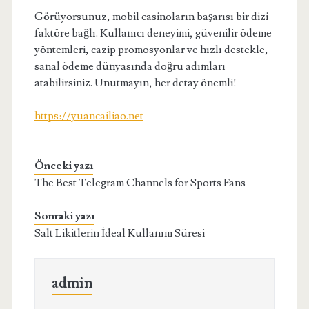
Görüyorsunuz, mobil casinoların başarısı bir dizi
faktöre bağlı. Kullanıcı deneyimi, güvenilir ödeme
yöntemleri, cazip promosyonlar ve hızlı destekle,
sanal ödeme dünyasında doğru adımları
atabilirsiniz. Unutmayın, her detay önemli!
https://yuancailiao.net
Önceki yazı
The Best Telegram Channels for Sports Fans
Sonraki yazı
Salt Likitlerin İdeal Kullanım Süresi
admin