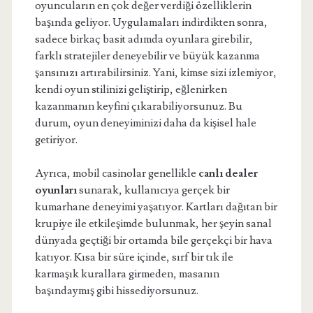
oyuncuların en çok değer verdiği özelliklerin
başında geliyor. Uygulamaları indirdikten sonra,
sadece birkaç basit adımda oyunlara girebilir,
farklı stratejiler deneyebilir ve büyük kazanma
şansınızı artırabilirsiniz. Yani, kimse sizi izlemiyor,
kendi oyun stilinizi geliştirip, eğlenirken
kazanmanın keyfini çıkarabiliyorsunuz. Bu
durum, oyun deneyiminizi daha da kişisel hale
getiriyor.
Ayrıca, mobil casinolar genellikle
canlı dealer
oyunları
sunarak, kullanıcıya gerçek bir
kumarhane deneyimi yaşatıyor. Kartları dağıtan bir
krupiye ile etkileşimde bulunmak, her şeyin sanal
dünyada geçtiği bir ortamda bile gerçekçi bir hava
katıyor. Kısa bir süre içinde, sırf bir tık ile
karmaşık kurallara girmeden, masanın
başındaymış gibi hissediyorsunuz.