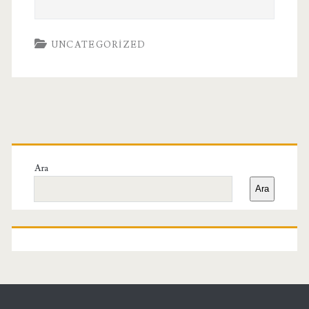
UNCATEGORIZED
Birincil
Yan
Ara
Ara
Menü