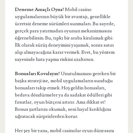
Deneme Amaçlı Oyna!
Mobil casino
uygulamalarının büyük bir avantajı, genellikle
ücretsiz deneme sürümleri sunmaları. Bu sayede,
gerçek para yatırmadan oyunun mekanizmasını
öğrenebilirsin. Bu, tıpkı bir araba kiralamak gibi:
İlk olarak sürüş deneyimini yaşamak, sonra satın
alıp almayacağına karar vermek. Evet, bu yöntem
sayesinde hata yapma riskini azaltırsın.
Bonusları Kovalayın!
Unutulmaması gereken bir
başka strateji ise, mobil uygulamaların sunduğu
bonusları takip etmek. Hoş geldin bonusları,
bedava döndürmeler ya da sadakat ödülleri gibi
fırsatlar, oyun bütçeni artırır. Ama dikkat et!
Bonus şartlarını okumak, seni hayal kırıklığına
uğratacak sürprizlerden korur.
Her şey bir yana, mobil casinolar oyun dünyasını