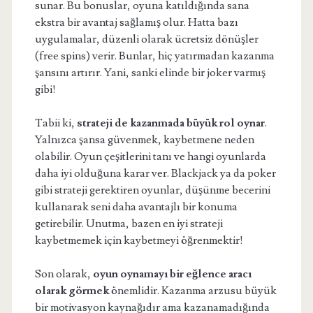
sunar. Bu bonuslar, oyuna katıldığında sana
ekstra bir avantaj sağlamış olur. Hatta bazı
uygulamalar, düzenli olarak ücretsiz dönüşler
(free spins) verir. Bunlar, hiç yatırmadan kazanma
şansını artırır. Yani, sanki elinde bir joker varmış
gibi!
Tabii ki,
strateji de kazanmada büyük rol oynar
.
Yalnızca şansa güvenmek, kaybetmene neden
olabilir. Oyun çeşitlerini tanı ve hangi oyunlarda
daha iyi olduğuna karar ver. Blackjack ya da poker
gibi strateji gerektiren oyunlar, düşünme becerini
kullanarak seni daha avantajlı bir konuma
getirebilir. Unutma, bazen en iyi strateji
kaybetmemek için kaybetmeyi öğrenmektir!
Son olarak,
oyun oynamayı bir eğlence aracı
olarak görmek
önemlidir. Kazanma arzusu büyük
bir motivasyon kaynağıdır ama kazanamadığında