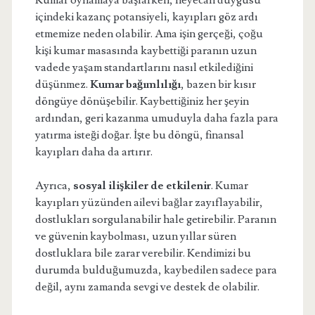
Kumar oynamaya başlarken, heyecan duygusu
içindeki kazanç potansiyeli, kayıpları göz ardı
etmemize neden olabilir. Ama işin gerçeği, çoğu
kişi kumar masasında kaybettiği paranın uzun
vadede yaşam standartlarını nasıl etkilediğini
düşünmez.
Kumar bağımlılığı
, bazen bir kısır
döngüye dönüşebilir. Kaybettiğiniz her şeyin
ardından, geri kazanma umuduyla daha fazla para
yatırma isteği doğar. İşte bu döngü, finansal
kayıpları daha da artırır.
Ayrıca,
sosyal ilişkiler de etkilenir
. Kumar
kayıpları yüzünden ailevi bağlar zayıflayabilir,
dostlukları sorgulanabilir hale getirebilir. Paranın
ve güvenin kaybolması, uzun yıllar süren
dostluklara bile zarar verebilir. Kendimizi bu
durumda bulduğumuzda, kaybedilen sadece para
değil, aynı zamanda sevgi ve destek de olabilir.