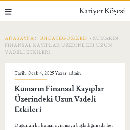
Kariyer Köşesi
ANASAYFA
>
UNCATEGORIZED
>
KUMARIN
FINANSAL KAYIPLAR ÜZERINDEKI UZUN
VADELI ETKILERI
Tarih: Ocak 4, 2025 Yazar:
admin
Kumarın Finansal Kayıplar
Üzerindeki Uzun Vadeli
Etkileri
Düşünün ki, kumar oynamaya başladığınızda her