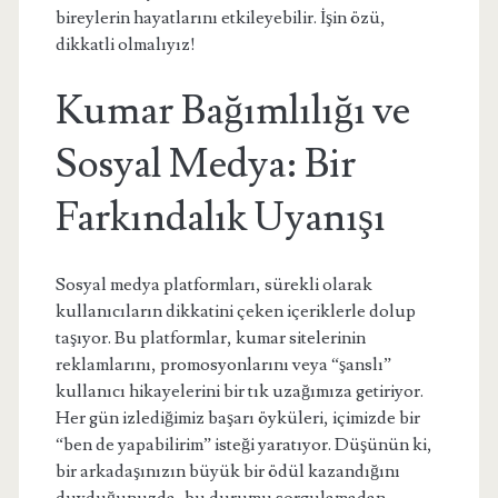
bireylerin hayatlarını etkileyebilir. İşin özü,
dikkatli olmalıyız!
Kumar Bağımlılığı ve
Sosyal Medya: Bir
Farkındalık Uyanışı
Sosyal medya platformları, sürekli olarak
kullanıcıların dikkatini çeken içeriklerle dolup
taşıyor. Bu platformlar, kumar sitelerinin
reklamlarını, promosyonlarını veya “şanslı”
kullanıcı hikayelerini bir tık uzağımıza getiriyor.
Her gün izlediğimiz başarı öyküleri, içimizde bir
“ben de yapabilirim” isteği yaratıyor. Düşünün ki,
bir arkadaşınızın büyük bir ödül kazandığını