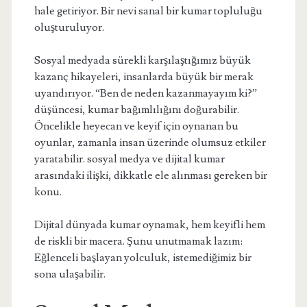
hale getiriyor. Bir nevi sanal bir kumar topluluğu
oluşturuluyor.
Sosyal medyada sürekli karşılaştığımız büyük
kazanç hikayeleri, insanlarda büyük bir merak
uyandırıyor. “Ben de neden kazanmayayım ki?”
düşüncesi, kumar bağımlılığını doğurabilir.
Öncelikle heyecan ve keyif için oynanan bu
oyunlar, zamanla insan üzerinde olumsuz etkiler
yaratabilir. sosyal medya ve dijital kumar
arasındaki ilişki, dikkatle ele alınması gereken bir
konu.
Dijital dünyada kumar oynamak, hem keyifli hem
de riskli bir macera. Şunu unutmamak lazım:
Eğlenceli başlayan yolculuk, istemediğimiz bir
sona ulaşabilir.