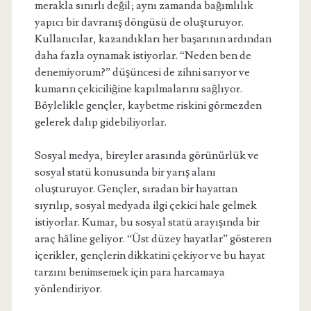
merakla sınırlı değil; aynı zamanda bağımlılık
yapıcı bir davranış döngüsü de oluşturuyor.
Kullanıcılar, kazandıkları her başarının ardından
daha fazla oynamak istiyorlar. “Neden ben de
denemiyorum?” düşüncesi de zihni sarıyor ve
kumarın çekiciliğine kapılmalarını sağlıyor.
Böylelikle gençler, kaybetme riskini görmezden
gelerek dalıp gidebiliyorlar.
Sosyal medya, bireyler arasında görünürlük ve
sosyal statü konusunda bir yarış alanı
oluşturuyor. Gençler, sıradan bir hayattan
sıyrılıp, sosyal medyada ilgi çekici hale gelmek
istiyorlar. Kumar, bu sosyal statü arayışında bir
araç hâline geliyor. “Üst düzey hayatlar” gösteren
içerikler, gençlerin dikkatini çekiyor ve bu hayat
tarzını benimsemek için para harcamaya
yönlendiriyor.