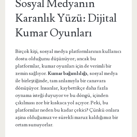
Sosyal Medyanın
Karanlık Yüzü: Dijital
Kumar Oyunları
Birçok kişi, sosyal medya platformlarının kullanıcı
dostu olduğunu düşünüyor; ancak bu
platformlar, kumar oyunları için de verimli bir
zemin sağlıyor.
Kumar bağımlılığı
, sosyal medya
ile birleştiğinde, tam anlamıyla bir canavara
dönüşüyor. İnsanlar, kaybettikçe daha fazla
oynama isteği duyuyor ve bu döngü, içinden
çıkılması zor bir kıskaca yol açıyor. Peki, bu
platformlar neden bu kadar çekici? Çünkü onlara
aşina olduğumuz ve sürekli maruz kaldığımız bir
ortam sunuyorlar.