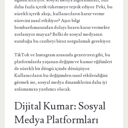
ilgisini artırıyor. sosyal medya algoritmaları, bizi
daha fazla içerik tüketmeye teşvik ediyor. Peki, bu
sürekli içerik akışı, kullanıcıların karar verme
sürecini nasıl etkiliyor? Aşırı bilgi
bombardımanından dolayı bazen karar vermekte
zorlanıyor muyuz? Belki de sosyal medyanın
sunduğu bu cazibeyi biraz sorgulamak gerekiyor.
TikTok ve Instagram arasında gezen tren gibi, bu
platformlarda yaşanan değişim ve kumar eğilimleri
de sürekli bir döngü içinde dönüşüyor.
Kullanıcıların bu değişimden nasıl etkilendiğini
görmek ise, sosyal medya dinamiklerini daha iyi
anlamamıza yardımcı olacak.
Dijital Kumar: Sosyal
Medya Platformları