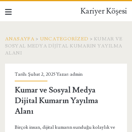
Kariyer Köşesi
ANASAYFA
>
UNCATEGORIZED
>
KUMAR VE
SOSYAL MEDYA DIJITAL KUMARIN YAYILMA
ALANI
Tarih: Şubat 2, 2025 Yazar:
admin
Kumar ve Sosyal Medya
Dijital Kumarın Yayılma
Alanı
Birçok insan, dijital kumarın sunduğu kolaylık ve