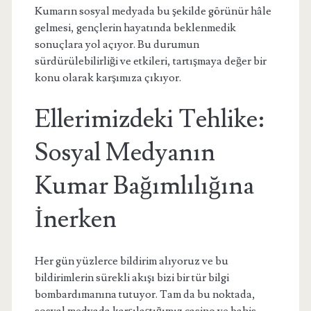
Kumarın sosyal medyada bu şekilde görünür hâle
gelmesi, gençlerin hayatında beklenmedik
sonuçlara yol açıyor. Bu durumun
sürdürülebilirliği ve etkileri, tartışmaya değer bir
konu olarak karşımıza çıkıyor.
Ellerimizdeki Tehlike:
Sosyal Medyanın
Kumar Bağımlılığına
İnerken
Her gün yüzlerce bildirim alıyoruz ve bu
bildirimlerin sürekli akışı bizi bir tür bilgi
bombardımanına tutuyor. Tam da bu noktada,