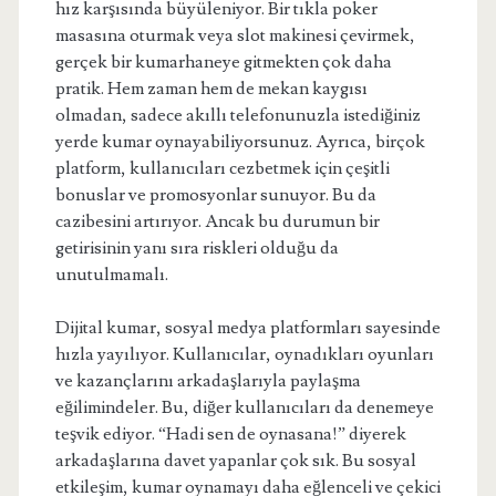
hız karşısında büyüleniyor. Bir tıkla poker
masasına oturmak veya slot makinesi çevirmek,
gerçek bir kumarhaneye gitmekten çok daha
pratik. Hem zaman hem de mekan kaygısı
olmadan, sadece akıllı telefonunuzla istediğiniz
yerde kumar oynayabiliyorsunuz. Ayrıca, birçok
platform, kullanıcıları cezbetmek için çeşitli
bonuslar ve promosyonlar sunuyor. Bu da
cazibesini artırıyor. Ancak bu durumun bir
getirisinin yanı sıra riskleri olduğu da
unutulmamalı.
Dijital kumar, sosyal medya platformları sayesinde
hızla yayılıyor. Kullanıcılar, oynadıkları oyunları
ve kazançlarını arkadaşlarıyla paylaşma
eğilimindeler. Bu, diğer kullanıcıları da denemeye
teşvik ediyor. “Hadi sen de oynasana!” diyerek
arkadaşlarına davet yapanlar çok sık. Bu sosyal
etkileşim, kumar oynamayı daha eğlenceli ve çekici