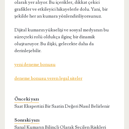
olarak yer alıyor. Bu içerikler, dikkat çekici
grafikler ve etkileyici hikayelerle dolu. Yani, bir
şekilde her an kumara yönlendiriliyorsunuz.
Dijital kumarın yükselişi ve sosyal medyanın bu
süreçteki rolü oldukça ilginç bir dinamik
oluşturuyor. Bu ilişki, gelecekte daha da
derinleşebilir.
yeni deneme bonusu
deneme bonusu veren legal siteler
Önceki yazı
Saat Ekspertizi Bir Saatin Değeri Nasıl Belirlenir
Sonraki yazı
Sanal Kumarın Bilinçli Olarak Seçilen Riskleri