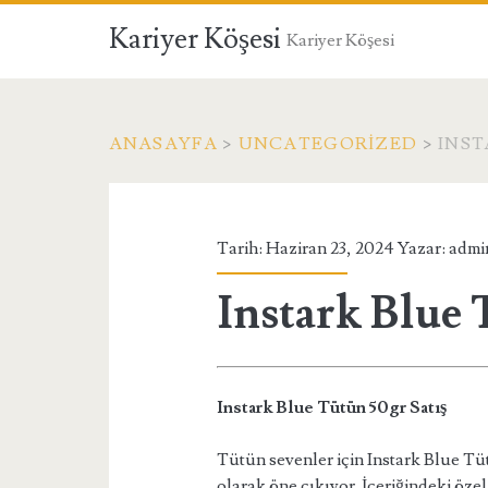
Kariyer Köşesi
Kariyer Köşesi
ANASAYFA
>
UNCATEGORIZED
>
INST
Tarih: Haziran 23, 2024 Yazar:
admi
Instark Blue 
Instark Blue Tütün 50gr Satış
Tütün sevenler için Instark Blue Tüt
olarak öne çıkıyor. İçeriğindeki öze