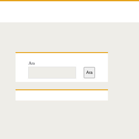
Birincil
Ara
Yan
Ara
Menü