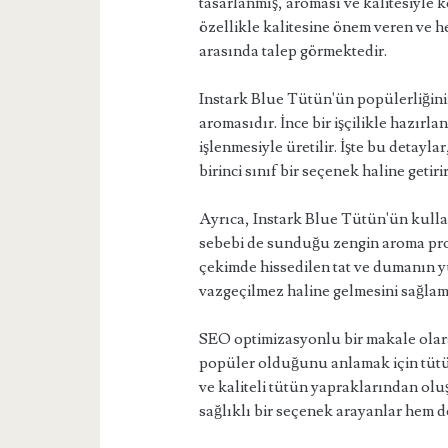
tasarlanmış, aroması ve kalitesiyle 
özellikle kalitesine önem veren ve h
arasında talep görmektedir.
Instark Blue Tütün'ün popülerliğini
aromasıdır. İnce bir işçilikle hazırla
işlenmesiyle üretilir. İşte bu detayl
birinci sınıf bir seçenek haline getirir
Ayrıca, Instark Blue Tütün'ün kullan
sebebi de sunduğu zengin aroma prof
çekimde hissedilen tat ve dumanın y
vazgeçilmez haline gelmesini sağlamı
SEO optimizasyonlu bir makale olar
popüler olduğunu anlamak için tütün
ve kaliteli tütün yapraklarından olu
sağlıklı bir seçenek arayanlar hem de t