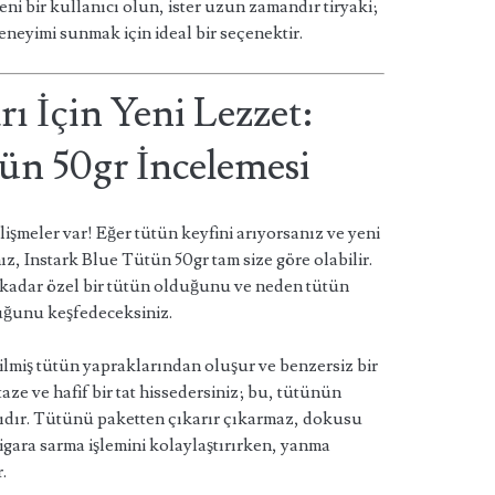
yeni bir kullanıcı olun, ister uzun zamandır tiryaki;
deneyimi sunmak için ideal bir seçenektir.
ı İçin Yeni Lezzet:
tün 50gr İncelemesi
şmeler var! Eğer tütün keyfini arıyorsanız ve yeni
, Instark Blue Tütün 50gr tam size göre olabilir.
 kadar özel bir tütün olduğunu ve neden tütün
uğunu keşfedeceksiniz.
ilmiş tütün yapraklarından oluşur ve benzersiz bir
 taze ve hafif bir tat hissedersiniz; bu, tütünün
masıdır. Tütünü paketten çıkarır çıkarmaz, dokusu
 sigara sarma işlemini kolaylaştırırken, yanma
.