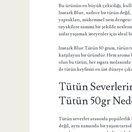
Bu ürünün en büyük çekiciliği, kullan
Instark Blue, sadece bir tütün değil,
yaprakları, mükemmel nem dengesi ve
tiryakilere samimi bir şekilde sesleni
anlar yaşamak isteyenler için ideal bi
Instark Blue Tütün 50 gram, tütün tu
karşılayan bir üründür. Hem aroma h
olan bu tütün, her sigara molasında v
ile tütün keyfinizi en üst düzeye çıka
Tütün Severlerin
Tütün 50gr Ned
Tütün severler arasında popülerlik 
değil, aynı zamanda bir yaşam tarzıdı