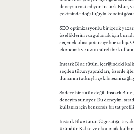
deneyim vaat ediyor. Instark Blue, yo
çekiminde doğallığıyla kendini göste
SEO optimizasyonlu bir içerik yazar
özelliklerini vurgulamak için burada
seçenek olma potansiyeline sahip. Öz
ekonomik ve uzun süreli bir kullan
Instark Blue tütün, içeriğindeki kalite
seçilen tütün yaprakları, özenle işl
dumanın tutkuyla çekilmesini sağlay
Sadece bir tütün değil, Instark Blue;
deneyim sunuyor. Bu deneyim, sırada
kullanıcı için benzersiz bir tat profi
Instark Blue tütün 50gr satışı, tiryaki
üründür. Kalite ve ekonomik kullanım