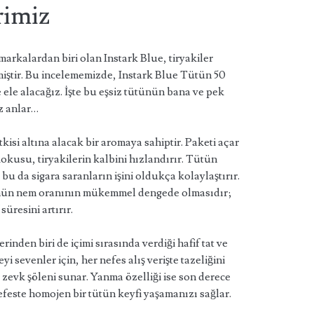
rimiz
markalardan biri olan Instark Blue, tiryakiler
miştir. Bu incelememizde, Instark Blue Tütün 50
 ele alacağız. İşte bu eşsiz tütünün bana ve pek
z anlar…
etkisi altına alacak bir aromaya sahiptir. Paketi açar
usu, tiryakilerin kalbini hızlandırır. Tütün
 bu da sigara saranların işini oldukça kolaylaştırır.
tünün nem oranının mükemmel dengede olmasıdır;
üresini artırır.
rinden biri de içimi sırasında verdiği hafif tat ve
yi sevenler için, her nefes alış verişte tazeliğini
zevk şöleni sunar. Yanma özelliği ise son derece
efeste homojen bir tütün keyfi yaşamanızı sağlar.