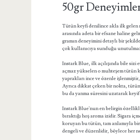
50gr Deneyimle
Tütün keyfi denilince akla ilk gelen 
arasında adeta bir efsane haline gel
gramın deneyimini detaylı bir şekilde
çok kullanıcıya sunduğu unutulma
Instark Blue, ilk açılışında bile sizi 
açmaz yükselen o muhteşem tütün kok
yaprakları ince ve özenle işlenmiştir,
Ayrıca dikkat çeken bir nokta, tü
bu da yanma süresini uzatarak keyif s
Instark Blue'nun en belirgin özellikle
bıraktığı hoş aroma izidir. Sigara içme
koruyan bu tütün, tam anlamıyla bir 
dengeli ve düzenlidir, böylece her n