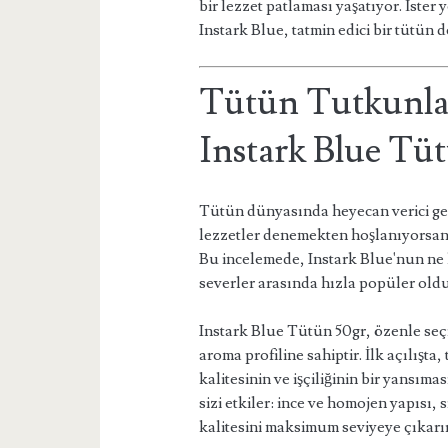
bir lezzet patlaması yaşatıyor. İster 
Instark Blue, tatmin edici bir tütün 
Tütün Tutkunlar
Instark Blue Tü
Tütün dünyasında heyecan verici geli
lezzetler denemekten hoşlanıyorsanız
Bu incelemede, Instark Blue'nun ne
severler arasında hızla popüler old
Instark Blue Tütün 50gr, özenle seç
aroma profiline sahiptir. İlk açılışta,
kalitesinin ve işçiliğinin bir yansı
sizi etkiler: ince ve homojen yapısı,
kalitesini maksimum seviyeye çıkarır