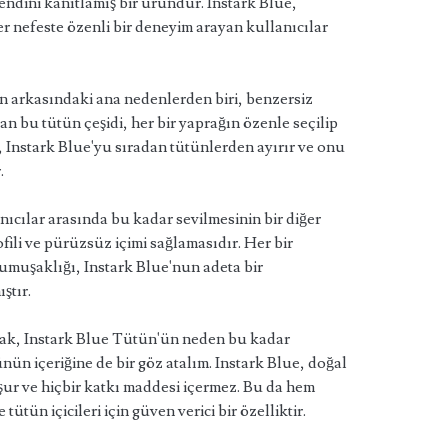
kendini kanıtlamış bir üründür. Instark Blue,
er nefeste özenli bir deneyim arayan kullanıcılar
n arkasındaki ana nedenlerden biri, benzersiz
nan bu tütün çeşidi, her bir yaprağın özenle seçilip
ar, Instark Blue'yu sıradan tütünlerden ayırır ve onu
.
ıcılar arasında bu kadar sevilmesinin bir diğer
ili ve pürüzsüz içimi sağlamasıdır. Her bir
umuşaklığı, Instark Blue'nun adeta bir
ştır.
ak, Instark Blue Tütün'ün neden bu kadar
ün içeriğine de bir göz atalım. Instark Blue, doğal
şur ve hiçbir katkı maddesi içermez. Bu da hem
ütün içicileri için güven verici bir özelliktir.