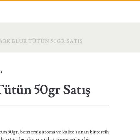
ARK BLUE TÜTÜN 50GR SATIŞ
n
Tütün 50gr Satış
ün 50gr, benzersiz aroma ve kalite sunan bir tercih
l karışım, her dumanında taze ve zengin bir