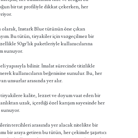
ğun bir tat profiliyle dikkat çekerken, her
riyor.
ı olarak, Instark Blue tütünün öne çıkan
yım. Bu tütün, tiryakiler için vazgeçilmez bir
ellikle 50gr'lık paketleriyle kullanıcılarına
ım sunuyor.
li yapısıyla bilinir. İmalat sürecinde titizlikle
enerek kullanıcıların beğenisine sunulur. Bu, her
an unsurlar arasında yer alır.
 tiryakilere kalite, lezzet ve doyum vaat eden bir
nlıktan uzak, içerdiği özel karışım sayesinde her
li sunuyor.
lerin tercihleri arasında yer alacak nitelikte bir
ı bir araya getiren bu tütün, her çekimde şaşırtıcı