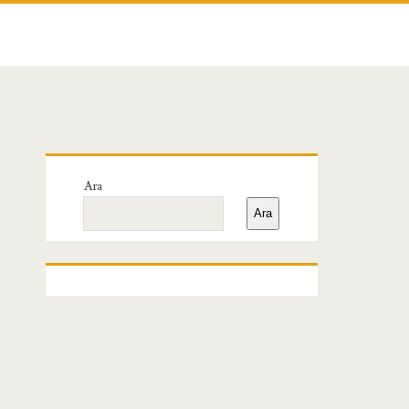
Birincil
Ara
Yan
Ara
Menü