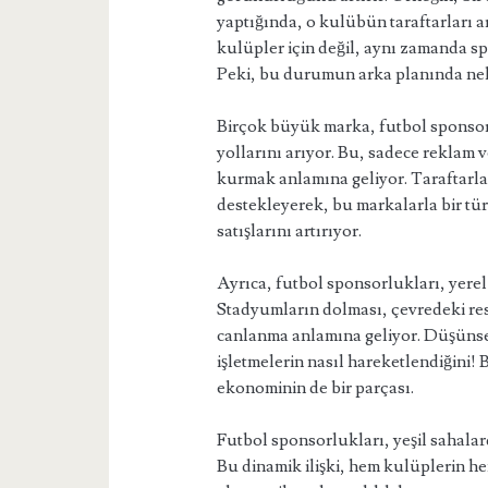
yaptığında, o kulübün taraftarları ar
kulüpler için değil, aynı zamanda sp
Peki, bu durumun arka planında nel
Birçok büyük marka, futbol sponsorl
yollarını arıyor. Bu, sadece reklam
kurmak anlamına geliyor. Taraftarla
destekleyerek, bu markalarla bir tür 
satışlarını artırıyor.
Ayrıca, futbol sponsorlukları, yere
Stadyumların dolması, çevredeki resto
canlanma anlamına geliyor. Düşünse
işletmelerin nasıl hareketlendiğini!
ekonominin de bir parçası.
Futbol sponsorlukları, yeşil sahala
Bu dinamik ilişki, hem kulüplerin he