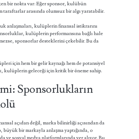
ken bir nokta var: Eğer sponsor, kulübün
araftarlar arasında olumsuz bir algı yaratabilir.
k anlaşmaları, kulüplerin finansal istikrarını
ponsorluklar, kulüplerin performansına bağlı hale
mezse, sponsorlar desteklerini çekebilir. Bu da
leri için hem bir gelir kaynağı hem de potansiyel
 kulüplerin geleceği için kritik bir öneme sahip.
mi: Sponsorlukların
Rolü
ansal açıdan değil, marka bilinirliği açısından da
üp, büyük bir markayla anlaşma yaptığında, o
a ve sosyal medya platformlarında yer alıyor. Bu