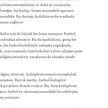
çelerini artırmalarına ve daha iyi oyuncular
 Örneğin, bir kulüp, forma üzerindeki sponsor
kazanabilir. Bu durum, kulübün sadece sahada
asını sağlıyor.
alar için de büyük bir fırsat sunuyor. Futbol,
rafından izleniyor. Bu da markaların, geniş bir
ka, bir futbol kulübüyle anlaşma yaptığında,
il, aynı zamanda tüm futbolseverlere ulaşma şansı
rliğini artırırken, satışlarını da olumlu yönde
 ilginç yönü ise, kulüplerin sosyal sorumluluk
 sunması. Birçok marka, futbol kulüpleri
ak projelere destek veriyor. Bu, hem kulüplerin
iyor. futbol ve ekonomi arasındaki bu etkileşim,
um yaratıyor.