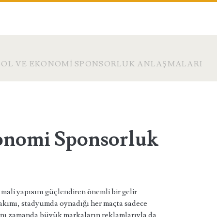
BOL VE EKONOMI SPONSORLUK ANLAŞMALARI
onomi Sponsorluk
ali yapısını güçlendiren önemli bir gelir
takımı, stadyumda oynadığı her maçta sadece
 aynı zamanda büyük markaların reklamlarıyla da