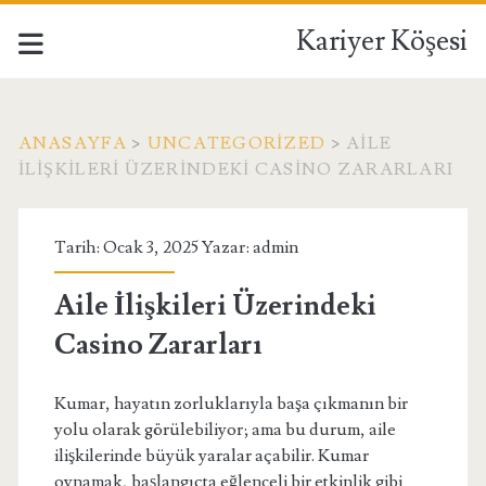
Kariyer Köşesi
ANASAYFA
>
UNCATEGORIZED
>
AILE
İLIŞKILERI ÜZERINDEKI CASINO ZARARLARI
Tarih: Ocak 3, 2025 Yazar:
admin
Aile İlişkileri Üzerindeki
Casino Zararları
Kumar, hayatın zorluklarıyla başa çıkmanın bir
yolu olarak görülebiliyor; ama bu durum, aile
ilişkilerinde büyük yaralar açabilir. Kumar
oynamak, başlangıçta eğlenceli bir etkinlik gibi