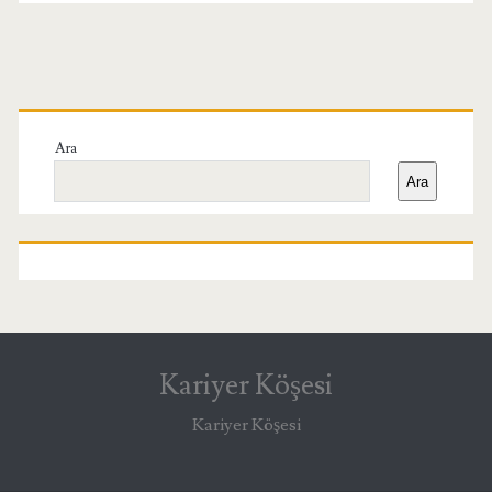
Birincil
Yan
Ara
Ara
Menü
Kariyer Köşesi
Kariyer Köşesi